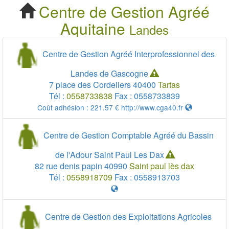
Centre de Gestion Agréé Landes 40
Centre de Gestion Agréé
Cherchez votre Centre
Aquitaine
Landes
de Gestion Agréé Landes
Centre de Gestion Agréé Interprofessionnel des
40
Landes de Gascogne
7 place des Cordeliers
40400
Tartas
Tél :
0558733838
Fax :
0558733839
Coût adhésion :
221.57 €
http://www.cga40.fr
Centre de Gestion Comptable Agréé du Bassin
de l'Adour Saint Paul Les Dax
82 rue denis papin
40990
Saint paul lès dax
Tél :
0558918709
Fax :
0558913703
Centre de Gestion des Exploitations Agricoles