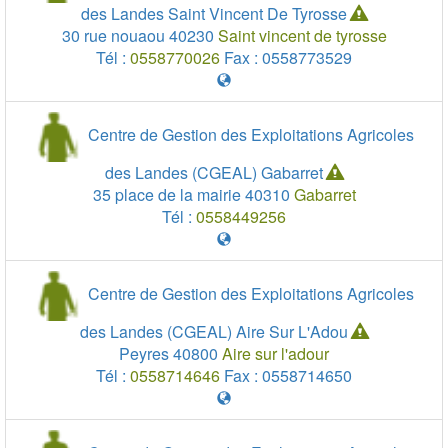
des Landes Saint Vincent De Tyrosse
30 rue nouaou
40230
Saint vincent de tyrosse
Tél :
0558770026
Fax :
0558773529
Centre de Gestion des Exploitations Agricoles
des Landes (CGEAL) Gabarret
35 place de la mairie
40310
Gabarret
Tél :
0558449256
Centre de Gestion des Exploitations Agricoles
des Landes (CGEAL) Aire Sur L'Adou
Peyres
40800
Aire sur l'adour
Tél :
0558714646
Fax :
0558714650
50 km
50 km
20 mi