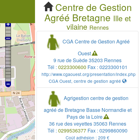
Centre de Gestion
Agréé
Bretagne
Ille et
vilaine
Rennes
CGA Centre de Gestion Agréé
Ouest
9 rue de Suède
35203
Rennes
Tél :
0223300600
Fax :
0223300101
http://www.cgaouest.org/presentation/index.php
CGA Ouest, centre de gestion agréé
Agrigestion centre de gestion
agréé de Bretagne Basse Normandie et
Pays de la Loire
36 rue des veyettes
35063
Rennes
Tél :
0299536377
Fax :
0299860090
Coût adhésion :
209 €