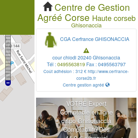
Centre de Gestion
Agréé
Corse
Haute corseb
Ghisonaccia
CGA Cerfrance GHISONACCIA
cour chiodi
20240
Ghisonaccia
Tél :
0495563819
Fax :
0495563797
Coût adhésion :
312 €
http://www.cerfrance-
corse2b.fr
Centre gestion agréé
VOTRE Expert
Comptable en ligne
dispo Ghisonaccia
Comptabilité Dès
44.9 € mensuel