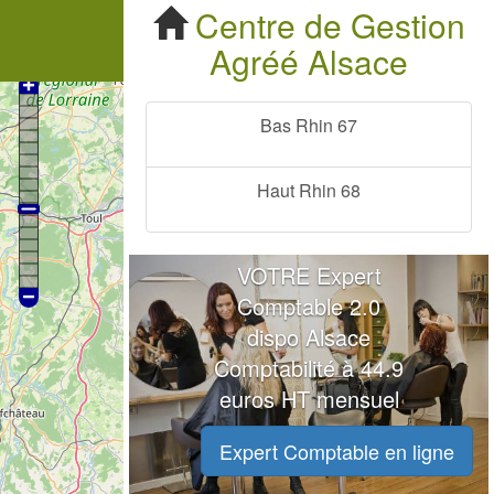
Centre de Gestion Agréé Alsace
Centre de Gestion
Agréé
Alsace
Bas Rhin 67
Haut Rhin 68
VOTRE Expert
Comptable 2.0
dispo Alsace
Comptabilité à 44.9
euros HT mensuel
Expert Comptable en ligne